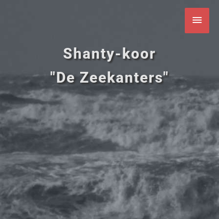
Ga
Hoo
naar
de
inhoud
Shanty-koor
"De Zeekanters"