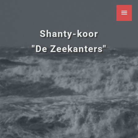
Ga
Hoo
naar
de
inhoud
Shanty-koor
"De Zeekanters"