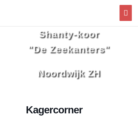
Ga
Hoo
naar
de
inhoud
Shanty-koor
"De Zeekanters"
Noordwijk ZH
Kagercorner