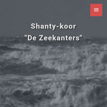
Ga
Hoo
naar
de
inhoud
Shanty-koor
"De Zeekanters"