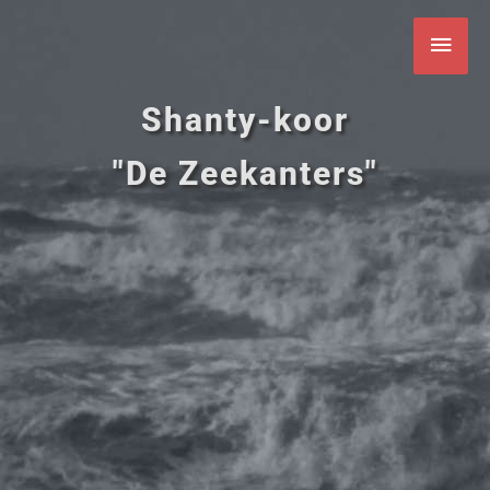
Ga
Hoo
naar
de
inhoud
Shanty-koor
"De Zeekanters"